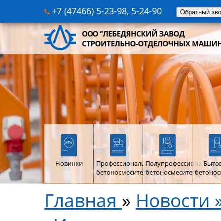
+7 (47466) 5-23-98, 5-24-90
Обратный зв
Новинки
Профессиональные
Полупрофессиональны
Быто
бетоносмесители
бетоносмесители
бетонос
Главная
»
Новости 