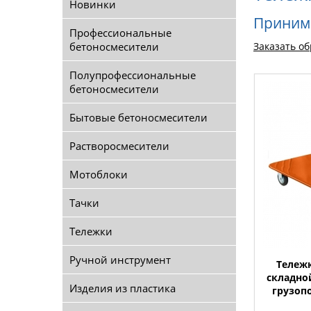
Новинки
Принима
Профессиональные
бетоносмесители
Заказать о
Полупрофессиональные
бетоносмесители
Бытовые бетоносмесители
Растворосмесители
Мотоблоки
Тачки
Тележки
Ручной инструмент
Тележ
складной
Изделия из пластика
грузоп