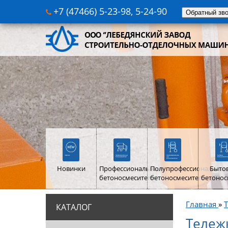
+7 (47466) 5-23-98, 5-24-90
Обратный зв
Новинки
Профессиональные
Полупрофессиональны
Быто
бетоносмесители
бетоносмесители
бетонос
Главная
»
КАТАЛОГ
Тележ