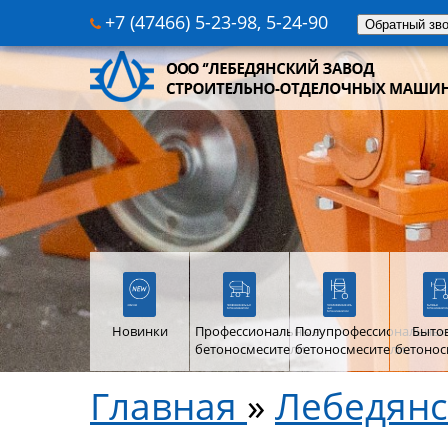
+7 (47466) 5-23-98, 5-24-90
Обратный зв
Новинки
Профессиональные
Полупрофессиональны
Быто
бетоносмесители
бетоносмесители
бетонос
Главная
»
Лебедянс