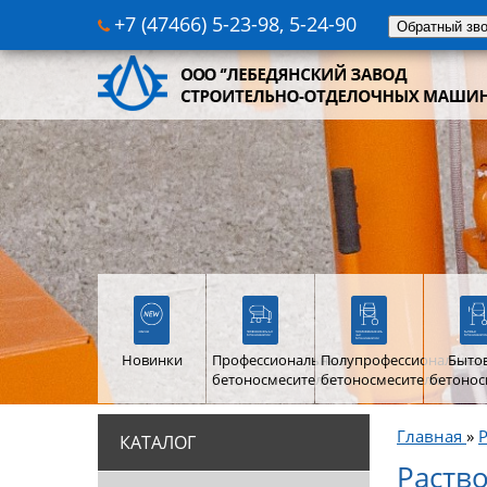
+7 (47466) 5-23-98, 5-24-90
Обратный зв
Новинки
Профессиональные
Полупрофессиональны
Быто
бетоносмесители
бетоносмесители
бетонос
Главная
»
КАТАЛОГ
Раств